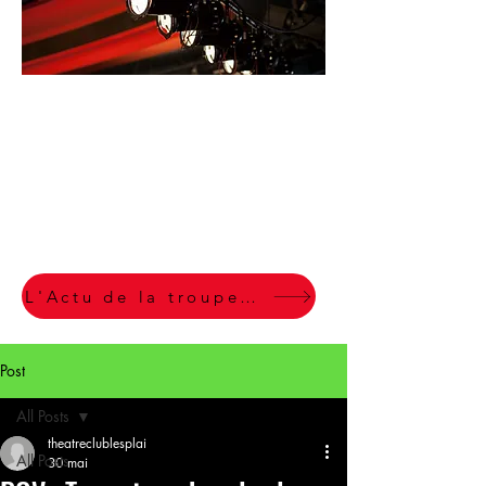
Section
Artistique du
Club des
Plaines LE
COTEAU
L'Actu de la troupe en un clic
Post
All Posts
theatreclublesplai
All Posts
30 mai