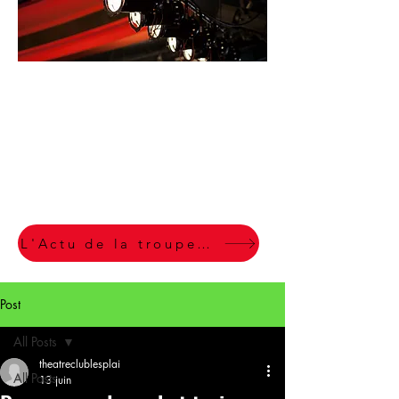
Section
Artistique du
Club des
Plaines LE
COTEAU
L'Actu de la troupe en un clic
Post
All Posts
theatreclublesplai
All Posts
13 juin