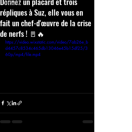
Donnez un placard et trois
THEATRE
répliques à Suz, elle vous en
fait un chef-d'œuvre de la crise
de nerfs ! 🚪🔥
https://video.wixstatic.com/video/7ab26e_b
d4457c8534c465db13046e45b15df25/3
60p/mp4/file.mp4